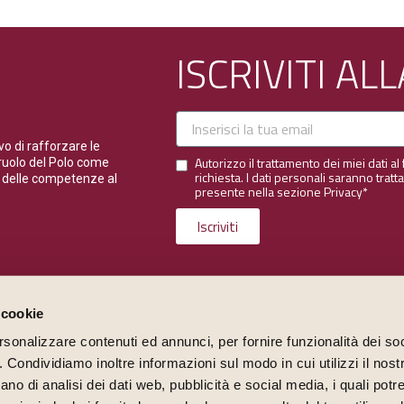
ISCRIVITI A
Email
vo di rafforzare le
Autorizzo il trattamento dei miei dati al 
 ruolo del Polo come
Email
richiesta. I dati personali saranno tratt
o delle competenze al
presente nella sezione
Privacy*
Iscriviti
 cookie
rsonalizzare contenuti ed annunci, per fornire funzionalità dei so
o. Condividiamo inoltre informazioni sul modo in cui utilizzi il nostr
ano di analisi dei dati web, pubblicità e social media, i quali pot