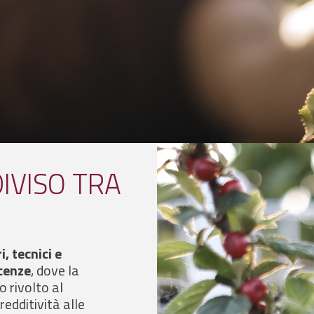
IVISO TRA
i, tecnici e
cenze
, dove la
o rivolto al
redditività alle