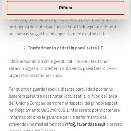
I dati acquisiti saranno trattati in forma automatizzata e
Rifiuta
manuale, nel rispetto delle disposizioni atte a garantire la
sicurezza, la riservatezza, l’esattezza, l’aggiornamento e la
pertinenza dei dati rispetto alle finalità di seguito dichiarate,
ad opera di soggetti a ciò appositamente autorizzati.
Trasferimento di dati in paesi extra UE
I dati personali raccolti e gestiti dal Titolare del sito non
saranno oggetto di trasferimento verso paesi terzi o verso
organizzazioni internazionali.
Per quanto riguarda i cookie di terze parti, i dati potranno
essere trasferiti a destinatari localizzati al di fuori dell’area
dell’Unione Europea, sempre nel rispetto dei principi esposti
nel Regolamento Ue 2016/679. L’interessato potrà ottenere
informazioni circa le garanzie per il trasferimento dati
scrivendo una mail all’indirizzo
info@faventiasales.it
o presso