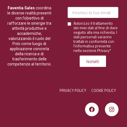
Faventia Sales
coordina
Email
le diverse realtà presenti
con l’obiettivo di
Autorizzo il trattamento
Email
rafforzare le sinergie tra
dei miei dati al fine di dare
attività produttive e
seguito alla mia richiesta. I
accademiche,
dati personali saranno
valorizzando il ruolo del
trattati in conformità con
Polo come luogo di
l’informativa presente
applicazione concreta
nella sezione
Privacy*
della ricerca e di
trasferimento delle
Iscriviti
competenze al territorio.
PRIVACY POLICY
COOKIE POLICY
F
I
a
n
c
s
e
t