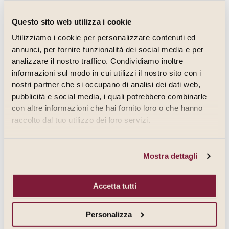
pubblici, su richiesta e nei limiti previsti dalla legge.
Questo sito web utilizza i cookie
NATURA DEL CONFERIMENTO DEI DATI
Utilizziamo i cookie per personalizzare contenuti ed
annunci, per fornire funzionalità dei social media e per
I dati raccolti automaticamente, mediante navigazione, sono
analizzare il nostro traffico. Condividiamo inoltre
necessari per la fruizione dei servizi web e il loro
informazioni sul modo in cui utilizzi il nostro sito con i
conferimento è obbligatorio per poter aver accesso al sito e ai
nostri partner che si occupano di analisi dei dati web,
servizi resi disponibili.
pubblicità e social media, i quali potrebbero combinarle
con altre informazioni che hai fornito loro o che hanno
Per quanto riguarda i dati comunicati dall’utente per le
raccolto dal tuo utilizzo dei loro servizi.
richieste di informazioni, il loro conferimento è facoltativo,
ma in difetto non sarà possibile procedere con la gestione
della richiesta di informazioni o supporto.
Mostra dettagli
Sull’utilizzo dei cookie si consulti lo specifico paragrafo
“Utilizzo
Accetta tutti
dei Cookie”
.
MODALITA’ DI TRATTAMENTO
Personalizza